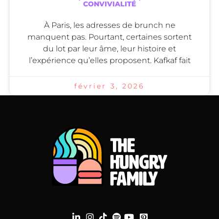
CONVIVIALITÉ
À Paris, les adresses de brunch ne
manquent pas. Pourtant, certaines sortent
du lot par leur âme, leur histoire et
l’expérience qu’elles proposent. Kafkaf fait
février 3, 2026