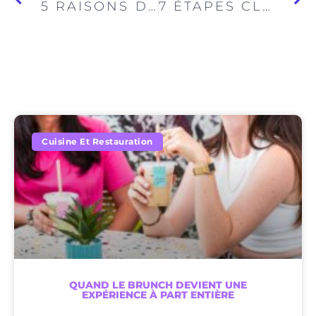
5 RAISONS DE CRAQUER POUR LE CHIA PUDDING ( ET COMMENT RÉUSSIR À TOUS LES COUPS )
7 ÉTAPES CLÉS DANS L’HISTOIRE DU CAFÉ ( ET COMMENT IL EST DEVENU UNE EXPÉRIENCE INCONTOURNABLE CHEZ NOUS )
Cuisine Et Restauration
QUAND LE BRUNCH DEVIENT UNE
EXPÉRIENCE À PART ENTIÈRE